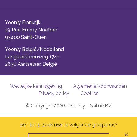
Yoonly Frankrijk
19 Rue Emmy Noether
93400 Saint-Ouen
Yoonly België/Nederland
Langlaarsteenweg 174+
2630 Aartselaar, België
Wettelijke kennisgeving
Algemene Voorwaarden
Privacy policy
Cookies
© Copyright 2026 - Yoonly - Skiline BV
Ben je op zoek naar je volgende groepsreis?