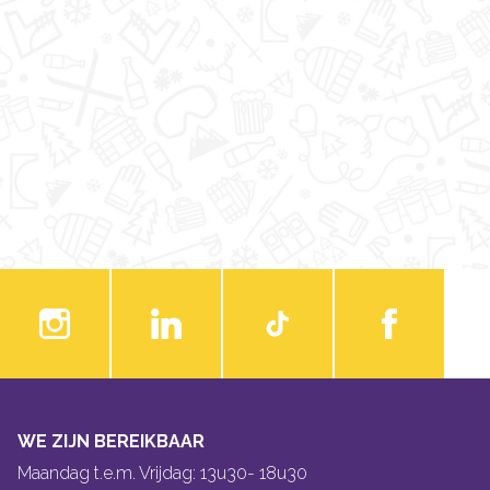
WE ZIJN BEREIKBAAR
Maandag t.e.m. Vrijdag: 13u30- 18u30