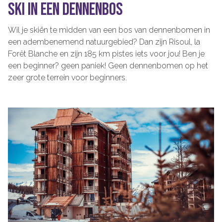
SKI IN EEN DENNENBOS
Wil
je
skiën te midden van een bos van dennenbomen in
een adembenemend natuurgebied? Dan zijn
Risoul
,
la
Forêt
Blanche en zi
jn
185 km pistes iets voor
jou!
Ben je
een beginner?
geen
paniek! Geen dennenbomen op het
zeer grote terrein voor beginners.