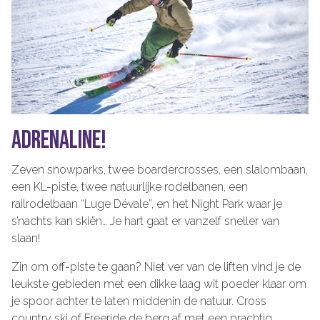
ADRENALINE!
Zeven snowparks, twee boardercrosses, een slalombaan,
een KL-piste, twee natuurlijke rodelbanen, een
railrodelbaan “Luge Dévale”, en het Night Park waar je
s’nachts kan skiën… Je hart gaat er vanzelf sneller van
slaan!
Zin om off-piste te gaan? Niet ver van de liften vind je de
leukste gebieden met een dikke laag wit poeder klaar om
je spoor achter te laten middenin de natuur. Cross
country ski of Freeride de berg af met een prachtig