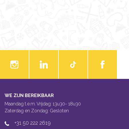
WE ZIJN BEREIKBAAR
Maandag t.e.m. Vrijdag: 13u30- 18u30
Zaterdag en Zondag: Gesloten
+31 50 222 2619