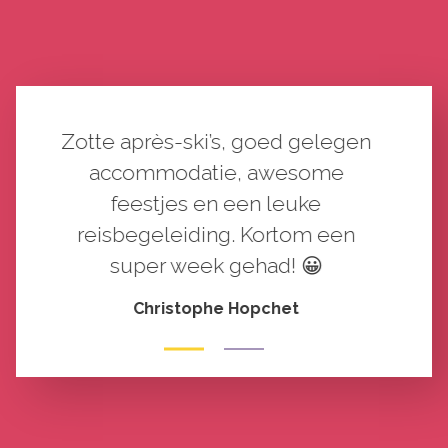
Eén van de beste weken van mijn
leven gehad! Zalige après ski’s,
accomodatie dicht bij de piste,
goede begeleiding,…echt een
aanrader!!
Sarah Van Osselaer
1
2