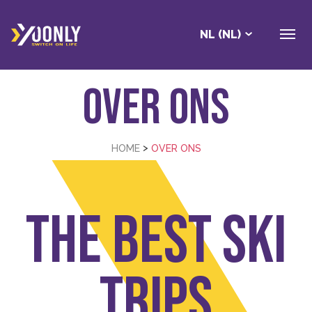
NL (NL)
Over Ons
>
HOME
OVER ONS
The best ski
trips