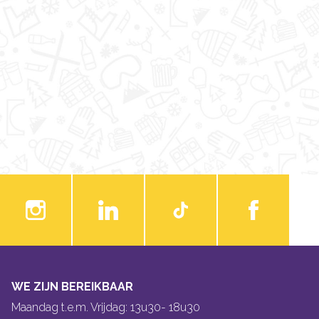
WE ZIJN BEREIKBAAR
Maandag t.e.m. Vrijdag: 13u30- 18u30