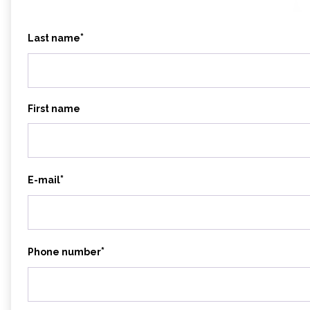
*
Last name
First name
*
E-mail
*
Phone number