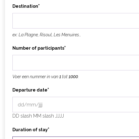
*
Destination
ex: La Plagne, Risoul, Les Menuires…
*
Number of participants
Voer een nummer in van
1
tot
1000
.
*
Departure date
DD slash MM slash JJJJ
*
Duration of stay