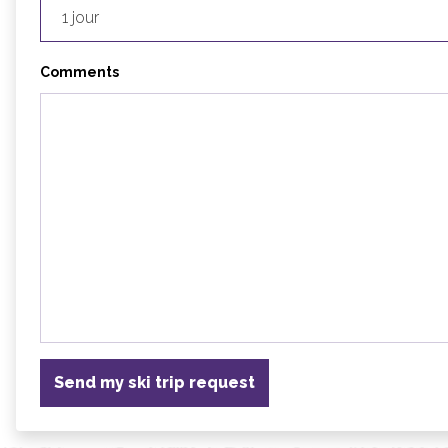
Comments
Send my ski trip request