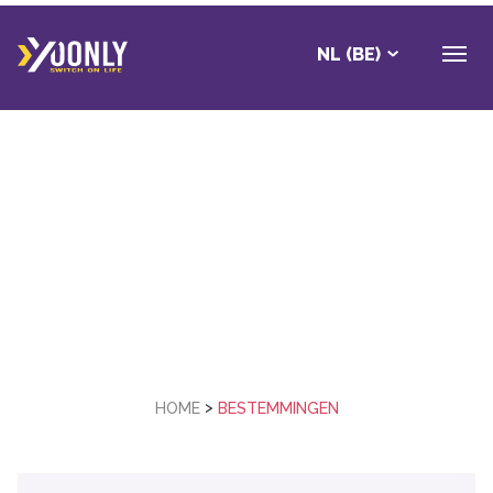
NL (BE)
Discover a
mountain of
experience,
>
HOME
BESTEMMINGEN