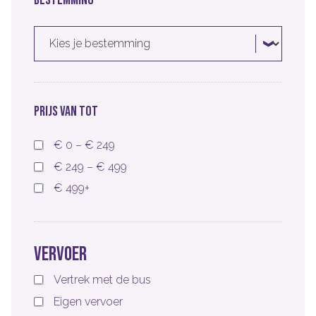
BESTEMMING
24
25
26
27
28
29
30
31
1
2
3
4
5
6
vandaag
wissen
sluiten
PRIJS VAN TOT
€ 0 – € 249
€ 249 – € 499
€ 499+
Vervoer
Vertrek met de bus
Eigen vervoer