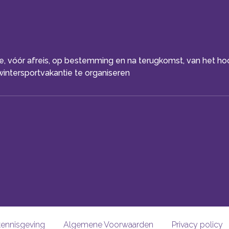
ice, vóór afreis, op bestemming en na terugkomst, van het h
intersportvakantie te organiseren
kennisgeving
Algemene Voorwaarden
Privacy policy