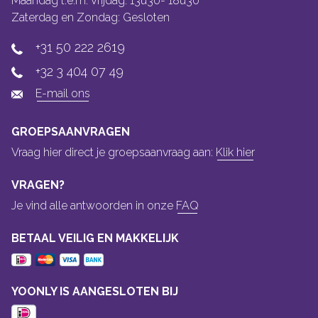
Maandag t.e.m. Vrijdag: 13u30- 18u30
Zaterdag en Zondag: Gesloten
+31 50 222 2619
+32 3 404 07 49
E-mail ons
GROEPSAANVRAGEN
Vraag hier direct je groepsaanvraag aan:
Klik hier
VRAGEN?
Je vind alle antwoorden in onze
FAQ
BETAAL VEILIG EN MAKKELIJK
YOONLY IS AANGESLOTEN BIJ