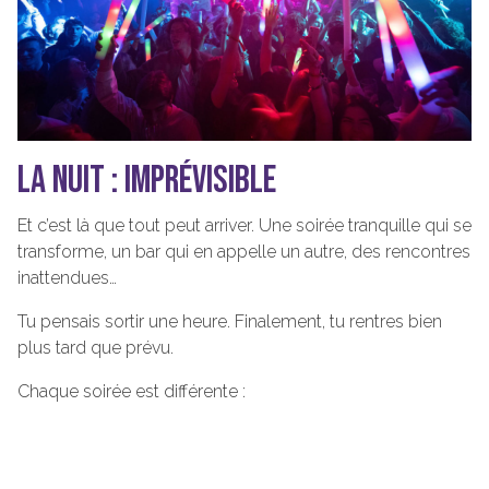
LA NUIT : IMPRÉVISIBLE
Et c’est là que tout peut arriver. Une soirée tranquille qui se
transforme, un bar qui en appelle un autre, des rencontres
inattendues…
Tu pensais sortir une heure. Finalement, tu rentres bien
plus tard que prévu.
Chaque soirée est différente :
Chill entre potes
Grosse ambiance
Impro totale