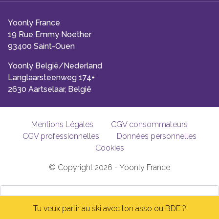
Yoonly France
19 Rue Emmy Noether
93400 Saint-Ouen
Yoonly België/Nederland
Langlaarsteenweg 174+
2630 Aartselaar, België
Mentions Légales
CGV consommateurs
CGV professionnelles
Données personnelles
Cookies
© Copyright 2026 - Yoonly France
Tu veux partir au ski avec ton asso ou BDE ?