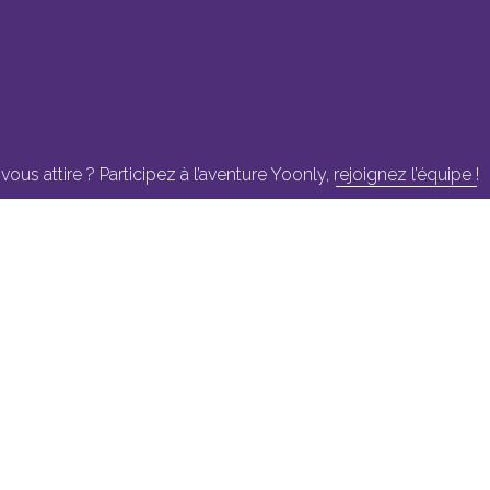
us attire ? Participez à l’aventure Yoonly,
rejoignez l’équipe !