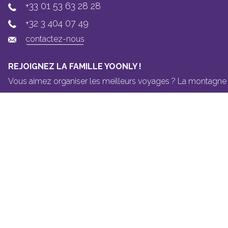
+33 01 53 63 28 28
+32 3 404 07 49
contactez-nous
REJOIGNEZ LA FAMILLE YOONLY !
Vous aimez organiser les meilleurs voyages ? La montagne vo
DES QUESTIONS ?
Vous trouverez toutes les réponses dans notre
FAQ.
PAYER FACILEMENT ET EN TOUTE SÉCURITÉ
YOONLY EST AFFILIÉ À