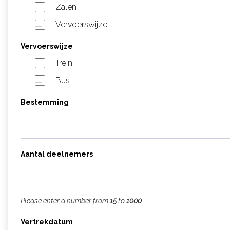
Zalen
Vervoerswijze
Vervoerswijze
Trein
Bus
Bestemming
Aantal deelnemers
Please enter a number from
15
to
1000
.
Vertrekdatum