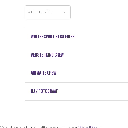
All
All Job Location
Job
Location
Wintersport reisleider
VERSTERKING CREW
ANIMATIE CREW
DJ / FOTOGRAAF
Yoonly wordt mogelijk gemaakt door
WordPress