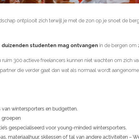
dschap ontplooit zich terwijl je met de zon op je snoet de berg 
jks duizenden studenten mag ontvangen
in de bergen om 
 ruim 300 actieve freelancers kunnen niet wachten om zich vast
 reispartner die verder gaat dan wat als normaal wordt aange
s van wintersporters en budgetten.
 groepen
tie’s gespecialiseerd voor young-minded wintersporters.
s, materiaalhuur, skilessen of tal van andere activiteiten – We