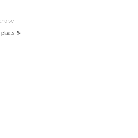
anoise.
 plaats!
⛷