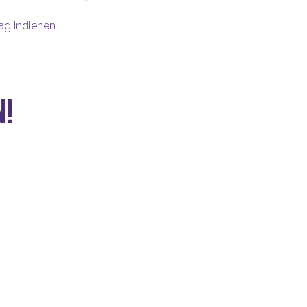
aag indienen
.
n!