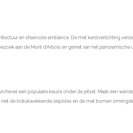
chitectuur en sfeervolle ambiance. De met kerstverlichting vers
zoek aan de Mont d’Arbois en geniet van het panoramische uit
s Courchevel een populaire keuze onder de jetset. Maak een wa
 niet de indrukwekkende skipistes en de met bomen omringde 