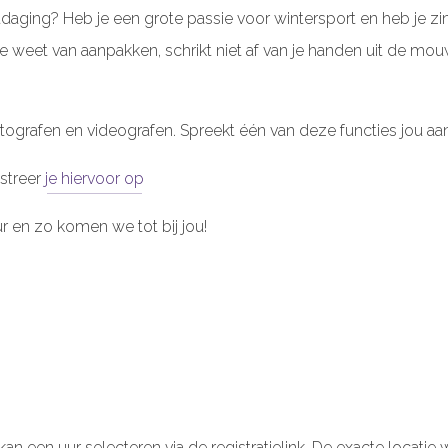
uitdaging? Heb je een grote passie voor wintersport en heb j
weet van aanpakken, schrikt niet af van je handen uit de mo
otografen en videografen. Spreekt één van deze functies jou aa
streer
je hiervoor op
r en zo komen we tot bij jou!
 een uur selecteren via de registratielink. De exacte locatie