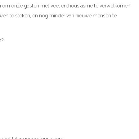
e zin om onze gasten met veel enthousiasme te verwelkomen
uwen te steken, en nog minder van nieuwe mensen te
n?
 wordt later gecommuniceerd.