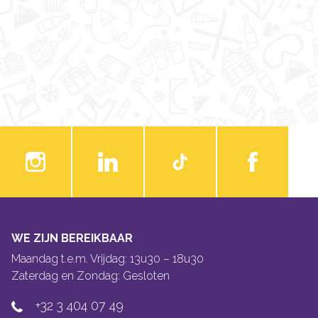
WE ZIJN BEREIKBAAR
Maandag t.e.m. Vrijdag: 13u30 – 18u30
Zaterdag en Zondag: Gesloten
+32 3 404 07 49