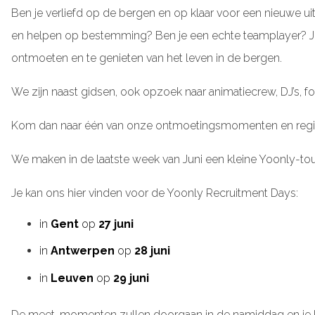
Ben je verliefd op de bergen en op klaar voor een nieuwe 
en helpen op bestemming? Ben je een echte teamplayer? Je 
ontmoeten en te genieten van het leven in de bergen.
We zijn naast gidsen, ook opzoek naar animatiecrew, DJ’s, f
Kom dan naar één van onze ontmoetingsmomenten en regi
We maken in de laatste week van Juni een kleine Yoonly-tou
Je kan ons hier vinden voor de Yoonly Recruitment Days:
in
Gent
op
27 juni
in
Antwerpen
op
28 juni
in
Leuven
op
29 juni
De meet-momenten zullen doorgaan in de namiddag en je kan