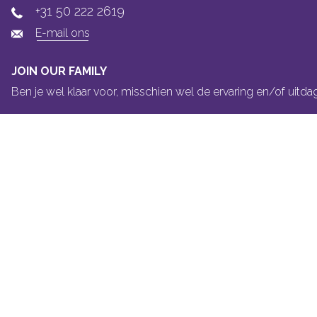
+31 50 222 2619
E-mail ons
JOIN OUR FAMILY
Ben je wel klaar voor, misschien wel de ervaring en/of uitda
VRAGEN?
Je vind alle antwoorden in onze
FAQ
BETAAL VEILIG EN MAKKELIJK
YOONLY IS AANGESLOTEN BIJ
Yoonly