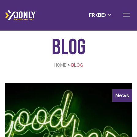
FR (BE)
Blog
>
HOME
BLOG
News