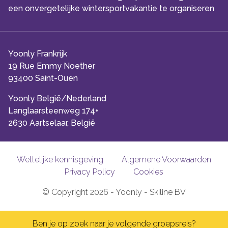
een onvergetelijke wintersportvakantie te organiseren
Yoonly Frankrijk
19 Rue Emmy Noether
93400 Saint-Ouen
Yoonly België/Nederland
Langlaarsteenweg 174+
2630 Aartselaar, België
Wettelijke kennisgeving
Algemene Voorwaarden
Privacy Policy
Cookies
© Copyright 2026 - Yoonly - Skiline BV
Ben je op zoek naar je volgende groepsreis?